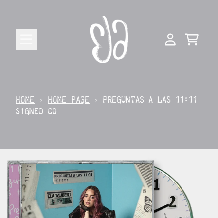
SKIP TO CONTENT
CART
ACCOUNT
HOME
›
HOME PAGE
›
PREGUNTAS A LAS 11:11
SIGNED CD
SKIP TO PRODUCT INFORMATION