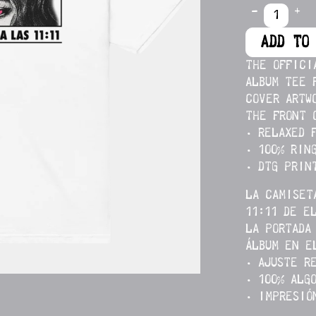
-
+
ADD TO
THE OFFICI
ALBUM TEE 
COVER ARTW
THE FRONT 
• RELAXED 
• 100% RIN
•
DTG PRIN
LA CAMISET
11:11 DE E
LA PORTADA
ÁLBUM EN E
• AJUSTE R
• 100% ALG
•
IMPRESIÓ