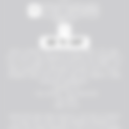
S
M
L
XL
2XL
QUANTITY
-
+
ADD TO CART
NEED A DIRECT LINE TO A LITTLE MAGIC? THE CALL
FOR A WISH PINK CREWNECK FEATURES THE PREGUNTAS A
LAS 11:11 ALBUM TITLE IN WHITE ON THE FRONT. THE
BACK SHOWCASES A BUTTERFLY DESIGN, WITH "1-800-
PREGUNTA CALL FOR A WISH" AND ELA TAUBERT'S NAME
DISPLAYED UNDERNEATH.
• RELAXED FIT
• 50% COTTON / 50% POLYESTER
• DTG PRINT
• MADE IN US
¿NECESITAS UNA LÍNEA DIRECTA A UN POCO DE MAGIA?
EL CALL FOR A WISH PINK CREWNECK PRESENTA EL
TÍTULO DEL ÁLBUM PREGUNTAS A LAS 11:11 EN BLANCO