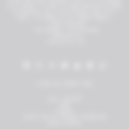
EN EL FRENTE. LA PARTE DE ATRÁS MUESTRA UN DISEÑO
DE MARIPOSA, CON "1-800-PREGUNTA CALL FOR A
WISH" Y EL NOMBRE DE ELA TAUBERT DEBAJO.
• AJUSTE RELAJADO
• 50% ALGODÓN / 50% POLIÉSTER
• IMPRESIÓN DTG
• HECHO EN EE. UU.
© 2026 ELA TAUBERT STORE
HELP & SUPPORT
TERMS
PRIVACY
DO NOT SELL MY PERSONAL INFORMATION
COOKIE CHOICES